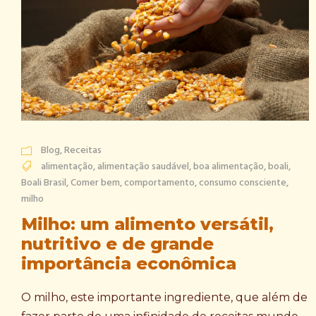
Blog
,
Receitas
alimentação
,
alimentação saudável
,
boa alimentação
,
boali
,
Boali Brasil
,
Comer bem
,
comportamento
,
consumo consciente
,
milho
Milho: um alimento versátil,
nutritivo e de grande
importância econômica
O milho, este importante ingrediente, que além de