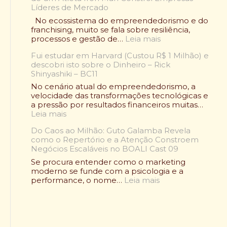
l
Líderes de Mercado
n
t
q
No ecossistema do empreendedorismo e do
o
u
franchising, muito se fala sobre resiliência,
u
i
:
processos e gestão de…
Leia mais
:
a
O
O
d
Fui estudar em Harvard (Custou R$ 1 Milhão) e
C
l
e
descobri isto sobre o Dinheiro – Rick
a
e
A
Shinyashiki – BC11
s
n
l
o
No cenário atual do empreendedorismo, a
d
i
R
velocidade das transformações tecnológicas e
á
m
a
a pressão por resultados financeiros muitas…
r
e
f
:
Leia mais
i
n
a
F
o
t
e
Do Caos ao Milhão: Guto Galamba Revela
u
W
a
l
como o Repertório e a Atenção Constroem
i
r
ç
B
Negócios Escaláveis no BOALI Cast 09
e
a
ã
e
s
p
Se procura entender como o marketing
o
l
t
d
moderno se funde com a psicologia e a
S
m
u
e
:
performance, o nome…
Leia mais
a
o
d
F
D
u
n
a
r
o
d
t
r
a
C
á
:
e
n
a
v
C
m
g
o