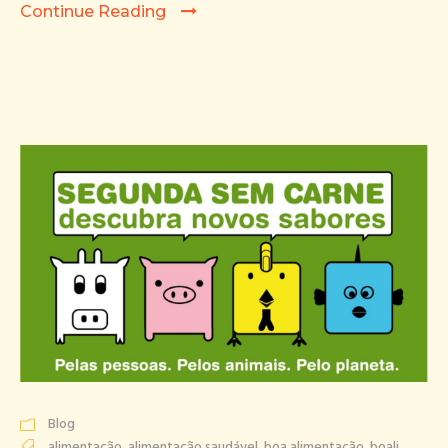
Continue Reading
Blog
alimentação
,
alimentação saudável
,
boa alimentação
,
boali
,