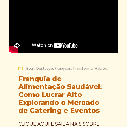
Boali
,
Destaque
,
Franquias
,
Transformar Hábitos
Franquia de
Alimentação Saudável:
Como Lucrar Alto
Explorando o Mercado
de Catering e Eventos
CLIQUE AQUI E SAIBA MAIS SOBRE