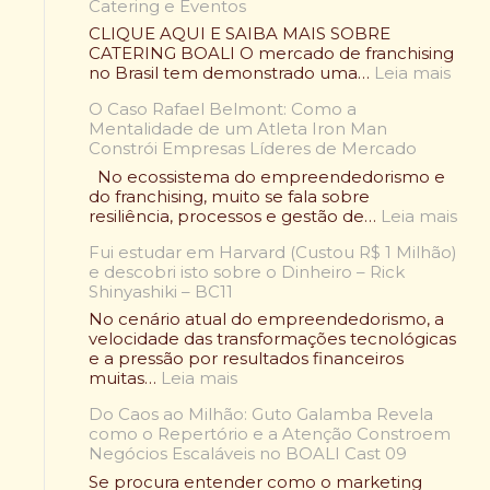
Catering e Eventos
m
p
CLIQUE AQUI E SAIBA MAIS SOBRE
e
CATERING BOALI O mercado de franchising
ã
:
no Brasil tem demonstrado uma…
Leia mais
o
F
V
O Caso Rafael Belmont: Como a
r
o
Mentalidade de um Atleta Iron Man
a
l
Constrói Empresas Líderes de Mercado
n
t
q
No ecossistema do empreendedorismo e
o
u
do franchising, muito se fala sobre
u
i
:
resiliência, processos e gestão de…
Leia mais
:
a
O
O
d
Fui estudar em Harvard (Custou R$ 1 Milhão)
C
l
e
e descobri isto sobre o Dinheiro – Rick
a
e
A
Shinyashiki – BC11
s
n
l
o
No cenário atual do empreendedorismo, a
d
i
R
velocidade das transformações tecnológicas
á
m
a
e a pressão por resultados financeiros
r
e
f
:
muitas…
Leia mais
i
n
a
F
o
t
e
Do Caos ao Milhão: Guto Galamba Revela
u
W
a
l
como o Repertório e a Atenção Constroem
i
r
ç
B
Negócios Escaláveis no BOALI Cast 09
e
a
ã
e
s
p
Se procura entender como o marketing
o