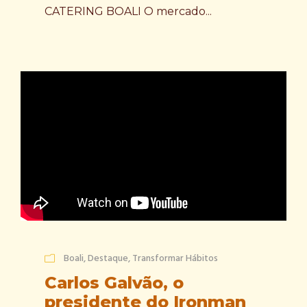
CATERING BOALI O mercado...
Boali
,
Destaque
,
Transformar Hábitos
Carlos Galvão, o
presidente do Ironman