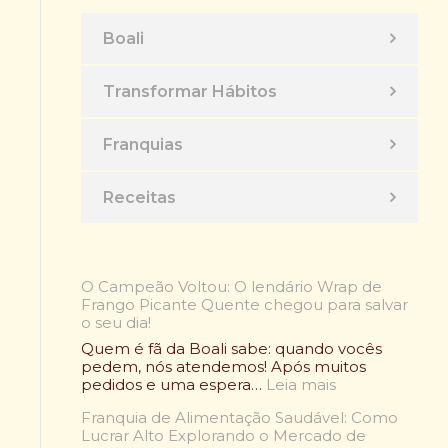
Boali
Transformar Hábitos
Franquias
Receitas
O Campeão Voltou: O lendário Wrap de
Frango Picante Quente chegou para salvar
o seu dia!
Quem é fã da Boali sabe: quando vocês
pedem, nós atendemos! Após muitos
:
pedidos e uma espera…
Leia mais
O
Franquia de Alimentação Saudável: Como
C
Lucrar Alto Explorando o Mercado de
a