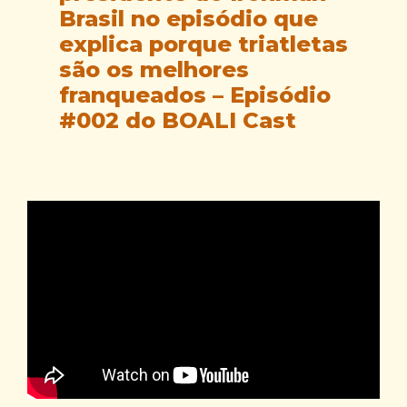
Brasil no episódio que
explica porque triatletas
são os melhores
franqueados – Episódio
#002 do BOALI Cast