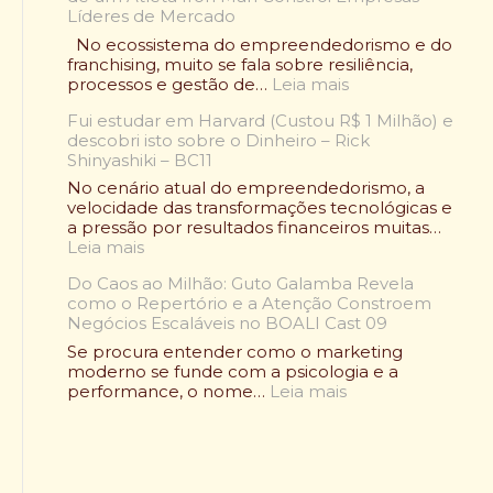
l
Líderes de Mercado
n
t
q
No ecossistema do empreendedorismo e do
o
u
franchising, muito se fala sobre resiliência,
u
i
:
processos e gestão de…
Leia mais
:
a
O
O
d
Fui estudar em Harvard (Custou R$ 1 Milhão) e
C
l
e
descobri isto sobre o Dinheiro – Rick
a
e
A
Shinyashiki – BC11
s
n
l
o
No cenário atual do empreendedorismo, a
d
i
R
velocidade das transformações tecnológicas e
á
m
a
a pressão por resultados financeiros muitas…
r
e
f
:
Leia mais
i
n
a
F
o
t
e
Do Caos ao Milhão: Guto Galamba Revela
u
W
a
l
como o Repertório e a Atenção Constroem
i
r
ç
B
Negócios Escaláveis no BOALI Cast 09
e
a
ã
e
s
p
Se procura entender como o marketing
o
l
t
d
moderno se funde com a psicologia e a
S
m
u
e
:
performance, o nome…
Leia mais
a
o
d
F
D
u
n
a
r
o
d
t
r
a
C
á
:
e
n
a
v
C
m
g
o