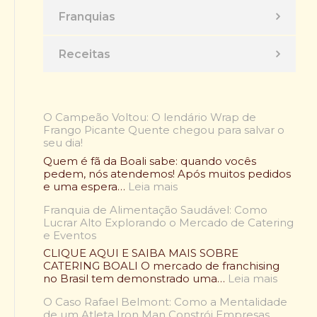
Franquias
Receitas
O Campeão Voltou: O lendário Wrap de
Frango Picante Quente chegou para salvar o
seu dia!
Quem é fã da Boali sabe: quando vocês
pedem, nós atendemos! Após muitos pedidos
:
e uma espera…
Leia mais
O
Franquia de Alimentação Saudável: Como
C
Lucrar Alto Explorando o Mercado de Catering
a
e Eventos
m
p
CLIQUE AQUI E SAIBA MAIS SOBRE
e
CATERING BOALI O mercado de franchising
ã
:
no Brasil tem demonstrado uma…
Leia mais
o
F
V
O Caso Rafael Belmont: Como a Mentalidade
r
o
de um Atleta Iron Man Constrói Empresas
a