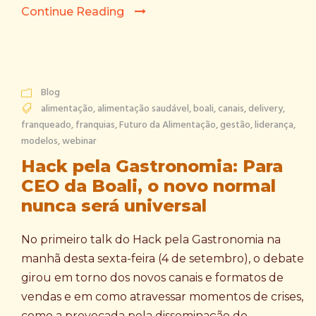
Continue Reading
Blog
alimentação
,
alimentação saudável
,
boali
,
canais
,
delivery
,
franqueado
,
franquias
,
Futuro da Alimentação
,
gestão
,
liderança
,
modelos
,
webinar
Hack pela Gastronomia: Para
CEO da Boali, o novo normal
nunca será universal
No primeiro talk do Hack pela Gastronomia na
manhã desta sexta-feira (4 de setembro), o debate
girou em torno dos novos canais e formatos de
vendas e em como atravessar momentos de crises,
como a provocada pela disseminação do