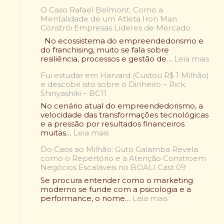
F
V
O Caso Rafael Belmont: Como a
r
o
Mentalidade de um Atleta Iron Man
a
l
Constrói Empresas Líderes de Mercado
n
t
q
No ecossistema do empreendedorismo e
o
u
do franchising, muito se fala sobre
u
i
:
resiliência, processos e gestão de…
Leia mais
:
a
O
O
d
Fui estudar em Harvard (Custou R$ 1 Milhão)
C
l
e
e descobri isto sobre o Dinheiro – Rick
a
e
A
Shinyashiki – BC11
s
n
l
o
No cenário atual do empreendedorismo, a
d
i
R
velocidade das transformações tecnológicas
á
m
a
e a pressão por resultados financeiros
r
e
f
:
muitas…
Leia mais
i
n
a
F
o
t
e
Do Caos ao Milhão: Guto Galamba Revela
u
W
a
l
como o Repertório e a Atenção Constroem
i
r
ç
B
Negócios Escaláveis no BOALI Cast 09
e
a
ã
e
s
p
Se procura entender como o marketing
o
l
t
d
moderno se funde com a psicologia e a
S
m
u
:
e
performance, o nome…
Leia mais
a
o
d
D
F
u
n
a
o
r
d
t
r