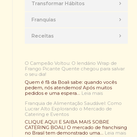
Transformar Hábitos
Franquias
Receitas
O Campeão Voltou: O lendário Wrap de
Frango Picante Quente chegou para salvar
o seu dia!
Quem é fã da Boali sabe: quando vocês
pedem, nós atendemos! Após muitos
:
pedidos e uma espera…
Leia mais
O
Franquia de Alimentação Saudável: Como
C
Lucrar Alto Explorando o Mercado de
a
Catering e Eventos
m
p
CLIQUE AQUI E SAIBA MAIS SOBRE
e
CATERING BOALI O mercado de franchising
ã
:
no Brasil tem demonstrado uma…
Leia mais
o