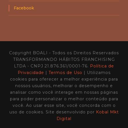
1
c
1
a
Facebook
l
á
v
e
i
s
n
o
Copyright BOALI - Todos os Direitos Reservados
B
O
TRANSFORMANDO HÁBITOS FRANCHISING
A
LTDA - CNPJ 21.876.361/0001-76.
Política de
L
Privacidade
|
Termos de Uso
| Utilizamos
I
cookies para oferecer a melhor experiência para
C
a
nossos usuários, melhorar o desempenho e
s
analisar como você interage em nossas páginas
t
para poder personalizar o melhor conteúdo para
0
9
você. Ao usar esse site, você concorda com o
uso de cookies. Site desenvolvido por
Kobal Mkt
Digital