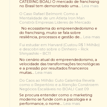
e
CATERING BOALI O mercado de franchising
ã
:
no Brasil tem demonstrado uma…
Leia mais
o
F
V
O Caso Rafael Belmont: Como a
r
o
Mentalidade de um Atleta Iron Man
a
l
Constrói Empresas Líderes de Mercado
n
t
q
No ecossistema do empreendedorismo e
o
u
do franchising, muito se fala sobre
u
i
:
resiliência, processos e gestão de…
Leia mais
:
a
O
O
d
Fui estudar em Harvard (Custou R$ 1 Milhão)
C
l
e
e descobri isto sobre o Dinheiro – Rick
a
e
A
Shinyashiki – BC11
s
n
l
o
No cenário atual do empreendedorismo, a
d
i
R
velocidade das transformações tecnológicas
á
m
a
e a pressão por resultados financeiros
r
e
f
:
muitas…
Leia mais
i
n
a
F
o
t
e
Do Caos ao Milhão: Guto Galamba Revela
u
W
a
l
como o Repertório e a Atenção Constroem
i
r
ç
B
Negócios Escaláveis no BOALI Cast 09
e
a
ã
e
s
p
Se procura entender como o marketing
o
l
t
d
moderno se funde com a psicologia e a
S
m
u
:
e
performance, o nome…
Leia mais
a
o
d