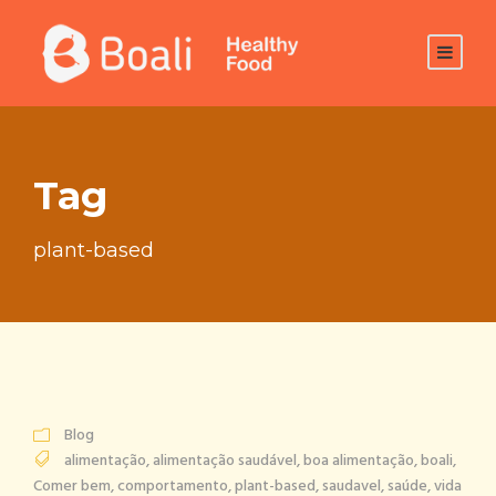
Tag
plant-based
Blog
alimentação
,
alimentação saudável
,
boa alimentação
,
boali
,
Comer bem
,
comportamento
,
plant-based
,
saudavel
,
saúde
,
vida