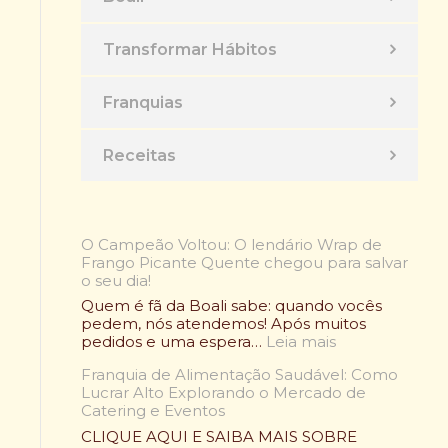
Transformar Hábitos
Franquias
Receitas
O Campeão Voltou: O lendário Wrap de
Frango Picante Quente chegou para salvar
o seu dia!
Quem é fã da Boali sabe: quando vocês
pedem, nós atendemos! Após muitos
:
pedidos e uma espera…
Leia mais
O
Franquia de Alimentação Saudável: Como
C
Lucrar Alto Explorando o Mercado de
a
Catering e Eventos
m
p
CLIQUE AQUI E SAIBA MAIS SOBRE