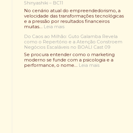
e
A
Shinyashiki – BC11
s
n
l
o
No cenário atual do empreendedorismo, a
d
i
R
velocidade das transformações tecnológicas
á
m
a
e a pressão por resultados financeiros
r
e
f
:
muitas…
Leia mais
i
n
a
F
o
t
e
Do Caos ao Milhão: Guto Galamba Revela
u
W
a
l
como o Repertório e a Atenção Constroem
i
r
ç
B
Negócios Escaláveis no BOALI Cast 09
e
a
ã
e
s
p
Se procura entender como o marketing
o
l
t
d
moderno se funde com a psicologia e a
S
m
u
:
e
performance, o nome…
Leia mais
a
o
d
D
F
u
n
a
o
r
d
t
r
C
a
á
:
e
a
n
v
C
m
o
g
e
o
H
s
o
l
m
a
a
P
:
o
r
o
i
C
a
v
M
c
o
M
a
i
a
m
e
r
l
n
o
n
d
h
t
L
t