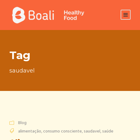
Tag
saudavel
Blog
alimentação
,
consumo consciente
,
saudavel
,
saúde