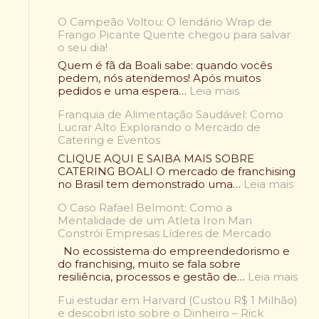
O Campeão Voltou: O lendário Wrap de
Frango Picante Quente chegou para salvar
o seu dia!
Quem é fã da Boali sabe: quando vocês
pedem, nós atendemos! Após muitos
:
pedidos e uma espera…
Leia mais
O
Franquia de Alimentação Saudável: Como
C
Lucrar Alto Explorando o Mercado de
a
Catering e Eventos
m
p
CLIQUE AQUI E SAIBA MAIS SOBRE
e
CATERING BOALI O mercado de franchising
ã
:
no Brasil tem demonstrado uma…
Leia mais
o
F
V
O Caso Rafael Belmont: Como a
r
o
Mentalidade de um Atleta Iron Man
a
l
Constrói Empresas Líderes de Mercado
n
t
q
No ecossistema do empreendedorismo e
o
u
do franchising, muito se fala sobre
u
i
:
resiliência, processos e gestão de…
Leia mais
:
a
O
O
d
Fui estudar em Harvard (Custou R$ 1 Milhão)
C
l
e
e descobri isto sobre o Dinheiro – Rick
a