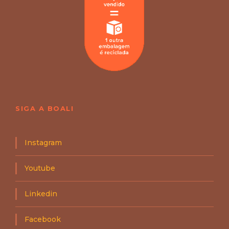
A
L
I
C
a
s
t
0
9
SIGA A BOALI
Instagram
Youtube
Linkedin
Facebook