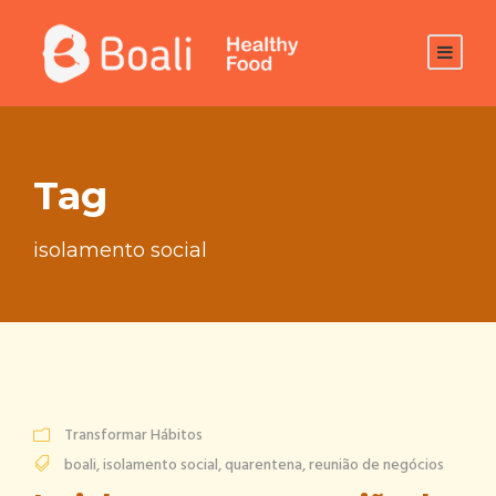
Tag
isolamento social
Transformar Hábitos
boali
,
isolamento social
,
quarentena
,
reunião de negócios