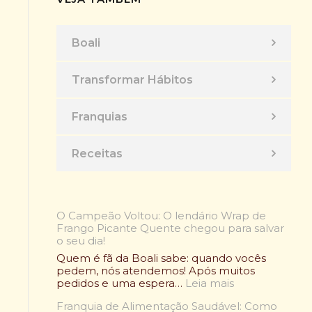
Boali
Transformar Hábitos
Franquias
Receitas
O Campeão Voltou: O lendário Wrap de
Frango Picante Quente chegou para salvar
o seu dia!
Quem é fã da Boali sabe: quando vocês
pedem, nós atendemos! Após muitos
:
pedidos e uma espera…
Leia mais
O
Franquia de Alimentação Saudável: Como
C