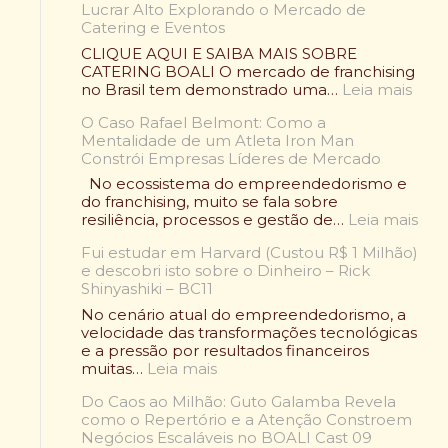
Lucrar Alto Explorando o Mercado de
a
Catering e Eventos
m
p
CLIQUE AQUI E SAIBA MAIS SOBRE
e
CATERING BOALI O mercado de franchising
ã
:
no Brasil tem demonstrado uma…
Leia mais
o
F
V
O Caso Rafael Belmont: Como a
r
o
Mentalidade de um Atleta Iron Man
a
l
Constrói Empresas Líderes de Mercado
n
t
q
No ecossistema do empreendedorismo e
o
u
do franchising, muito se fala sobre
u
i
:
resiliência, processos e gestão de…
Leia mais
:
a
O
O
d
Fui estudar em Harvard (Custou R$ 1 Milhão)
C
l
e
e descobri isto sobre o Dinheiro – Rick
a
e
A
Shinyashiki – BC11
s
n
l
o
No cenário atual do empreendedorismo, a
d
i
R
velocidade das transformações tecnológicas
á
m
a
e a pressão por resultados financeiros
r
e
f
:
muitas…
Leia mais
i
n
a
F
o
t
e
Do Caos ao Milhão: Guto Galamba Revela
u
W
a
l
como o Repertório e a Atenção Constroem
i
r
ç
B
Negócios Escaláveis no BOALI Cast 09
e
a