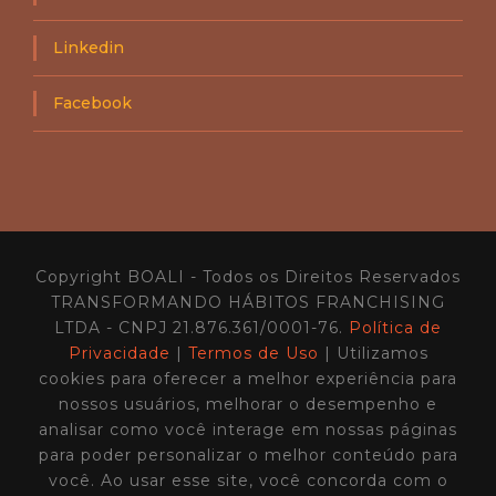
o
–
s
B
E
Linkedin
C
s
1
c
1
a
Facebook
l
á
v
e
i
s
n
o
Copyright BOALI - Todos os Direitos Reservados
B
O
TRANSFORMANDO HÁBITOS FRANCHISING
A
LTDA - CNPJ 21.876.361/0001-76.
Política de
L
Privacidade
|
Termos de Uso
| Utilizamos
I
cookies para oferecer a melhor experiência para
C
a
nossos usuários, melhorar o desempenho e
s
analisar como você interage em nossas páginas
t
para poder personalizar o melhor conteúdo para
0
9
você. Ao usar esse site, você concorda com o