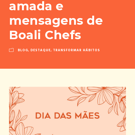
amada e
mensagens de
Boali Chefs
BLOG
,
DESTAQUE
,
TRANSFORMAR HÁBITOS