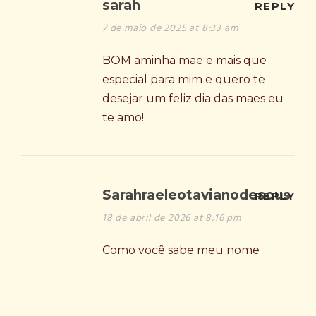
sarah
REPLY
7 de maio de 2025 at 8:33 am
BOM aminha mae e mais que
especial para mim e quero te
desejar um feliz dia das maes eu
te amo!
Sarahraeleotavianodesous
REPLY
18 de abril de 2026 at 8:16 pm
Como você sabe meu nome