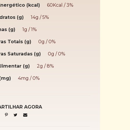
Energético (kcal)
60Kcal / 3%
dratos (g)
14g / 5%
nas (g)
1g / 1%
as Totais (g)
0g / 0%
as Saturadas (g)
0g / 0%
Alimentar (g)
2g / 8%
(mg)
4mg / 0%
RTILHAR AGORA