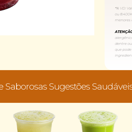
*% VD: Va
ou 8.400K
menores 
ATENÇÃO
alergênico
dentre ou
que pode
ingredien
e Saborosas Sugestões Saudáveis