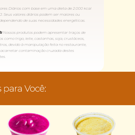
lores Diários com base em uma dieta de 2.000 kcal
J. Seus valores diários podem ser maiores ou
dependendo de suas necessidades energéticas.
:
Nossos produtos podem apresentar traços de
s como trigo, leite, castanhas, soja, crustáceos,
tros, devido à manipulação feita no restaurante,
 acarretar contaminação cruzada destes
tes.
 para Você: