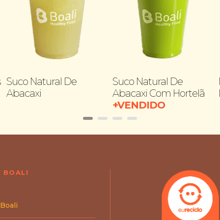
s
Suco Natural De
Suco Natural De
Abacaxi
Abacaxi Com Hortelã
+VENDIDO
 BOALI
 Boali