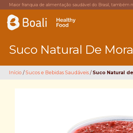
Maior franquia de alimentação saudável do Brasil, também 
Suco Natural De Mor
Início
/
Sucos e Bebidas Saudáveis
/
Suco Natural d