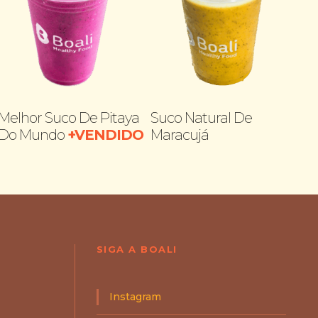
Melhor Suco De Pitaya
Suco Natural De
Su
Do Mundo
+VENDIDO
Maracujá
M
SIGA A BOALI
Instagram