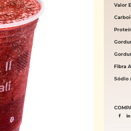
Valor 
Carboi
Proteí
Gordur
Gordur
Fibra 
Sódio 
COMPA