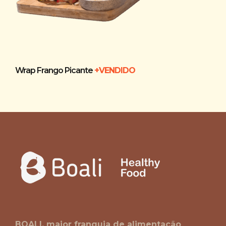
Wrap Frango Picante
+VENDIDO
Wr
BOALI, maior franquia de alimentação