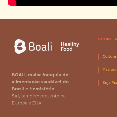
SOBRE A
Cultura
Patroc
BOALI, maior franquia de
alimentação saudável do
Seja F
Brasil e Hemisfério
Sul,
também presente na
Europa e EUA.