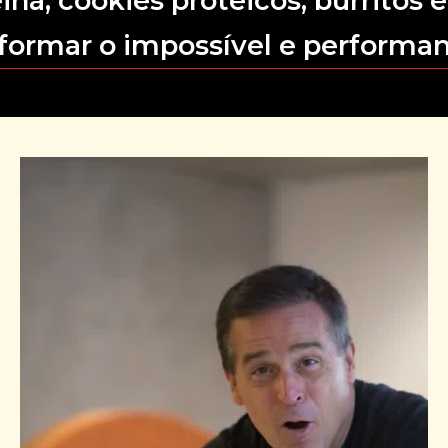
na, cookies proteicos, burritos e
sformar o impossível e performan