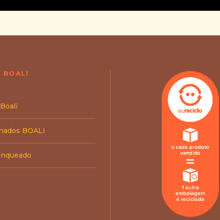
 BOALI
 Boali
inados BOALI
ranqueado