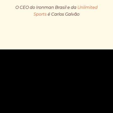
O CEO do Ironman Brasil e da
Unlimited
Sports
é Carlos Galvão