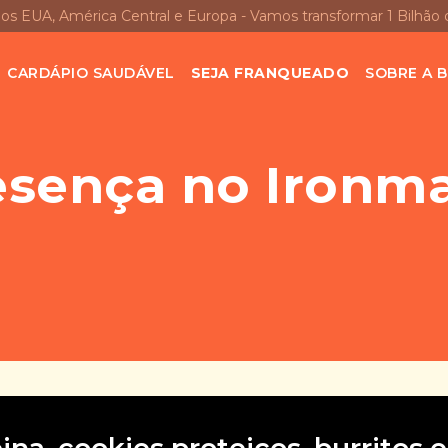
nos EUA, América Central e Europa - Vamos transformar 1 Bilhão 
CARDÁPIO SAUDÁVEL
SEJA FRANQUEADO
SOBRE A B
esença no Ironma