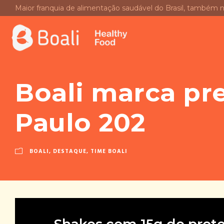
Maior franquia de alimentação saudável do Brasil, também 
Boali marca pr
Paulo 202
BOALI
,
DESTAQUE
,
TIME BOALI